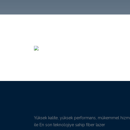
Yüksek kalite, yüksek performans, mükemmel hizm
ile En son teknolojiye sahip fiber lazer