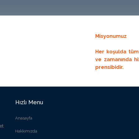
Misyonumuz
Her koşulda tüm 
ve zamanında h
prensibidir.
Hızlı Menu
Anasayfa
et
Hakkımızda