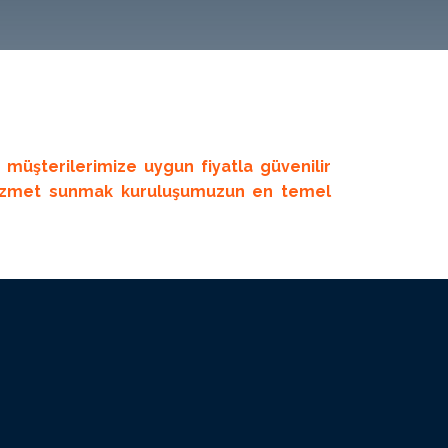
müşterilerimize uygun fiyatla güvenilir
izmet sunmak kuruluşumuzun en temel