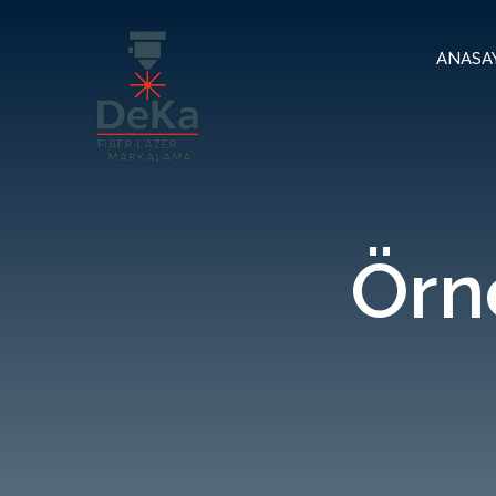
ANASA
Örn