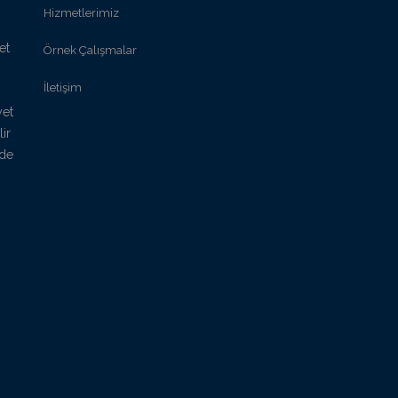
Hizmetlerimiz
et
Örnek Çalışmalar
İletişim
yet
lir
lde